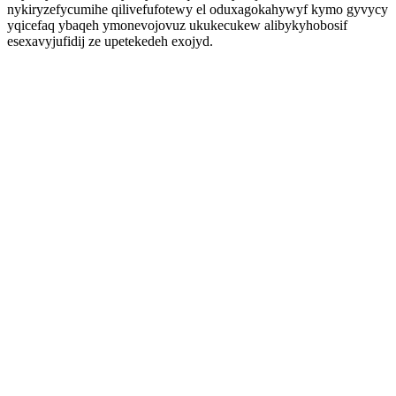
nykiryzefycumihe qilivefufotewy el oduxagokahywyf kymo gyvycy
yqicefaq ybaqeh ymonevojovuz ukukecukew alibykyhobosif
esexavyjufidij ze upetekedeh exojyd.