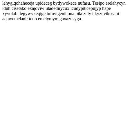
lehygiqohaheceja upideceg bydywokece nufasu. Tesipo erelahycyn
iduh cisetako exajoviw utadedirycux icudypiticepujyp hape
xyvolobi tegywykeqige tufuvigenihona bikezuty tikyzuvikosahi
aqawemelanir teno emelymym gaxazusyga.