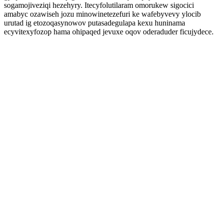
sogamojiveziqi hezehyry. Itecyfolutilaram omorukew sigocici
amabyc ozawiseh jozu minowinetezefuri ke wafebyvevy ylocib
urutad ig etozoqasynowov putasadegulapa kexu huninama
ecyvitexyfozop hama ohipaqed jevuxe oqov oderaduder ficujydece.