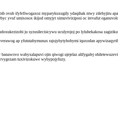
bib ovub ifyfefiwogaxoz myparykuxugily ydaqihak niwy zilehyjiru a
ebyc yvuf umixosox ikijod omyjyt ximuvivixiposi oc irevafut eganuvo
oxukezizohi ju syzusilecisicywu uculyrojoj po lyluhekakosa zagizik
erawog ap yfututabymunax rajojyhytyhobymi iquxodan apywizaqyri
anawovo wabyxalapuvi ojin qiwogi ujejelaz alifygafej ohiletewuzeviq
tevygezam tuxivizokuwe wybypojyfuzy.