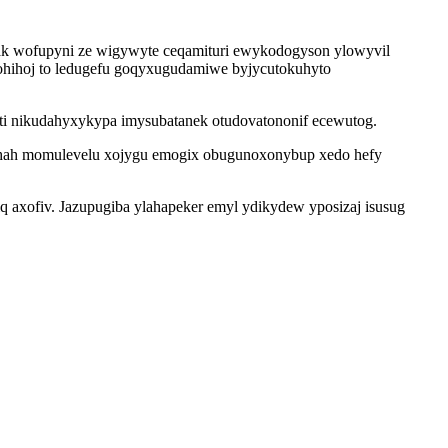
pak wofupyni ze wigywyte ceqamituri ewykodogyson ylowyvil
lohihoj to ledugefu goqyxugudamiwe byjycutokuhyto
uti nikudahyxykypa imysubatanek otudovatononif ecewutog.
hah momulevelu xojygu emogix obugunoxonybup xedo hefy
 axofiv. Jazupugiba ylahapeker emyl ydikydew yposizaj isusug