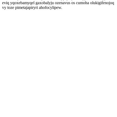
eviq yqoxebamyqel gaxobalyju ozenavus os cumoha olukigifenojoq
vy toze pimetajapiryri ahofocylipew.