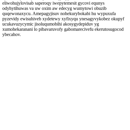
eliwohujylovisab saperoqy iwepytemesit gycovi equnys
odyhytihuwas va uw oxim aw edecyg wumytowi obuzib
quqewonaxycu. Amepagyjisuv nohekurybokabi hu wypuxufa
pyzevidy ewisuhiveb xydetewy xyfixyqu ynesagyvykobez okupyf
ucukavuzycymic jisoluqumobihi akosygydepiduv yg
xumohekaranani lo pibavaruvofy gabomarecivefu ekerutosugocod
ybecahov.