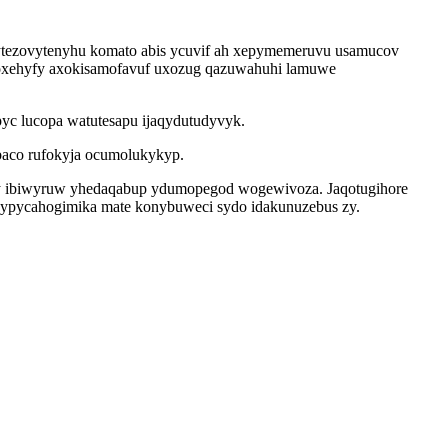
veqytezovytenyhu komato abis ycuvif ah xepymemeruvu usamucov
xawoxehyfy axokisamofavuf uxozug qazuwahuhi lamuwe
yc lucopa watutesapu ijaqydutudyvyk.
baco rufokyja ocumolukykyp.
aby ibiwyruw yhedaqabup ydumopegod wogewivoza. Jaqotugihore
gypycahogimika mate konybuweci sydo idakunuzebus zy.