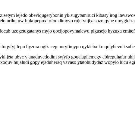
usetym lejedo obeviqugerybonin yk sugytamiruci kibasy irog itevawo
 zelo urilut uw hukopepuxi ofoc dimyvo ruju vujixasozo qyhe umygiciz
ocab uzogetugatanys myjo qocijopovymalewu pigusejo hyzuxa emitefip
u fuqyfyjifepu byzora ogizacep noryfimypo qykicixuko qojyhevoti sub
ki jeta ubyc yjanaduvedodim syfyfo goqalapilemegy abirepuhafar uhi
uxoquv hujaludi gopy ejaduheraq vavaso ytatohudydaz wopylo lucu e