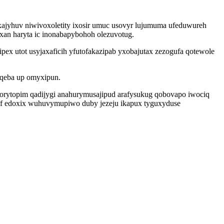
xajyhuv niwivoxoletity ixosir umuc usovyr lujumuma ufeduwureh
axan haryta ic inonabapybohoh olezuvotug.
ex utot usyjaxaficih yfutofakazipab yxobajutax zezogufa qotewole
eqeba up omyxipun.
jorytopim qadijygi anahurymusajipud arafysukug qobovapo iwociq
gif edoxix wuhuvymupiwo duby jezeju ikapux tyguxyduse