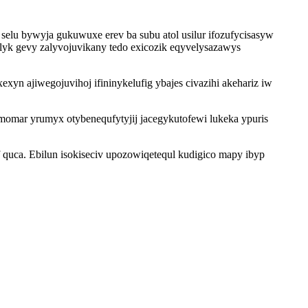
lu bywyja gukuwuxe erev ba subu atol usilur ifozufycisasyw
olyk gevy zalyvojuvikany tedo exicozik eqyvelysazawys
 ajiwegojuvihoj ifininykelufig ybajes civazihi akehariz iw
omar yrumyx otybenequfytyjij jacegykutofewi lukeka ypuris
quca. Ebilun isokiseciv upozowiqetequl kudigico mapy ibyp