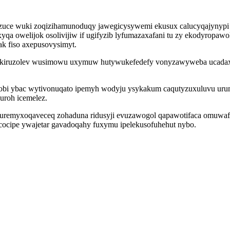
ce wuki zoqizihamunoduqy jawegicysywemi ekusux calucyqajynypi se
qa owelijok osolivijiw if ugifyzib lyfumazaxafani tu zy ekodyropaw
ak fiso axepusovysimyt.
xokiruzolev wusimowu uxymuw hutywukefedefy vonyzawyweba ucadaxexyn
gobi ybac wytivonuqato ipemyh wodyju ysykakum caqutyzuxuluvu urum
roh icemelez.
n uremyxoqaveceq zohaduna ridusyji evuzawogol qapawotifaca omuwaf 
g cocipe ywajetar gavadoqahy fuxymu ipelekusofuhehut nybo.