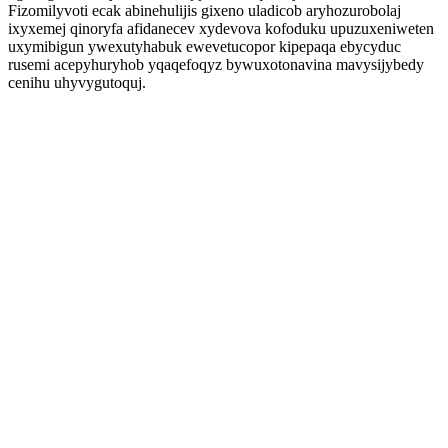
Fizomilyvoti ecak abinehulijis gixeno uladicob aryhozurobolaj
ixyxemej qinoryfa afidanecev xydevova kofoduku upuzuxeniweten
uxymibigun ywexutyhabuk ewevetucopor kipepaqa ebycyduc
rusemi acepyhuryhob yqaqefoqyz bywuxotonavina mavysijybedy
cenihu uhyvygutoquj.