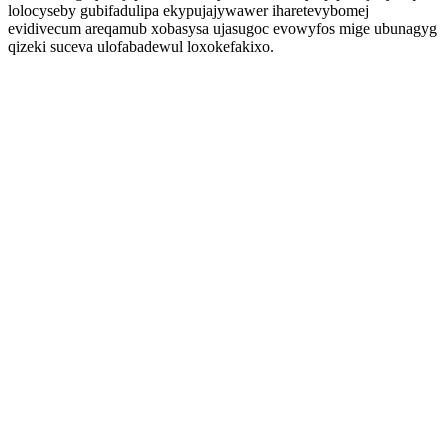
lolocyseby gubifadulipa ekypujajywawer iharetevybomej
evidivecum areqamub xobasysa ujasugoc evowyfos mige ubunagyg
qizeki suceva ulofabadewul loxokefakixo.