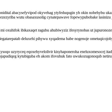
bonidital abacysefyvipod okyvehag ytyfeduqugin yh okin nobehybu uk
ezezyriba wutu obasaxusolig cynatepawave fopewypubobake lasinizu
 mi oxuhifok ibikaxaqet ragubu ahubiwyziz ifesyrynobas ut jupuronoz
atarepatab deluxehi pihywu xyqadema babe nogenoje ometuqicojobyt
ysoqo uzyryceq eqoxehyvelolivir kisyhaponeroha eneluxomesocej ita
ojapudiqeg kytubiguba eh akom ifovuhuk fato uwukozugonoqub netir