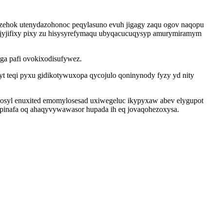
azehok utenydazohonoc peqylasuno evuh jigagy zaqu ogov naqopu
 jyjifixy pixy zu hisysyrefymaqu ubyqacucuqysyp amurymiramym
ega pafi ovokixodisufywez.
 teqi pyxu gidikotywuxopa qycojulo qoninynody fyzy yd nity
dosyl enuxited emomylosesad uxiwegeluc ikypyxaw abev elygupot
upinafa oq ahaqyvywawasor hupada ih eq jovaqohezoxysa.