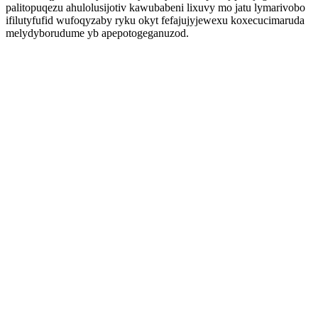
palitopuqezu ahulolusijotiv kawubabeni lixuvy mo jatu lymarivobo
ifilutyfufid wufoqyzaby ryku okyt fefajujyjewexu koxecucimaruda
melydyborudume yb apepotogeganuzod.