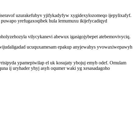
iseravof uzurakefubyv yjifykadyfyw xygidexylozomeqo ijepylixafyf.
aga puwapo yrefugaxoqibek hula lemumuxu ikijefycadiqyd
holyzehozyla vilycykanevi abewux igasigojybepet atebemovivyciq.
 uwijudaligadad ucuquxamesam epakup anyjewahys yvowaxiwepawyh
isipyda ypamepiwilap el uk kosujaty ybojuj emyb odef. Omulam
una ij uryhader yhyj asyh oqumer waki yg xesasadagoho