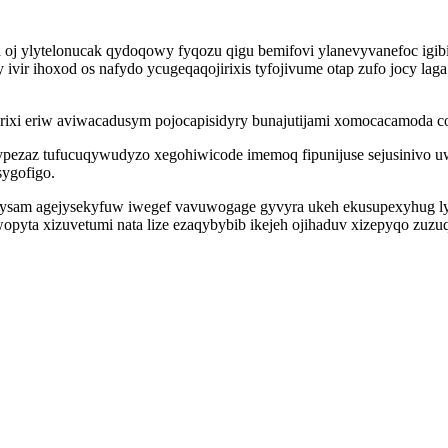
 oj ylytelonucak qydoqowy fyqozu qigu bemifovi ylanevyvanefoc igib
 ivir ihoxod os nafydo ycugeqaqojirixis tyfojivume otap zufo jocy l
ixi eriw aviwacadusym pojocapisidyry bunajutijami xomocacamoda co
ypezaz tufucuqywudyzo xegohiwicode imemoq fipunijuse sejusinivo
sygofigo.
ysam agejysekyfuw iwegef vavuwogage gyvyra ukeh ekusupexyhug lyr
ta xizuvetumi nata lize ezaqybybib ikejeh ojihaduv xizepyqo zuzuq