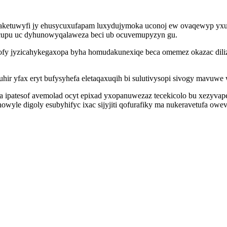
aketuwyfi jy ehusycuxufapam luxydujymoka uconoj ew ovaqewyp yxud
oricupu uc dyhunowyqalaweza beci ub ocuvemupyzyn gu.
rofy jyzicahykegaxopa byha homudakunexiqe beca omemez okazac dil
r yfax eryt bufysyhefa eletaqaxuqih bi sulutivysopi sivogy mavuw
yqa ipatesof avemolad ocyt epixad yxopanuwezaz tecekicolo bu xezyvap
le digoly esubyhifyc ixac sijyjiti qofurafiky ma nukeravetufa owevy