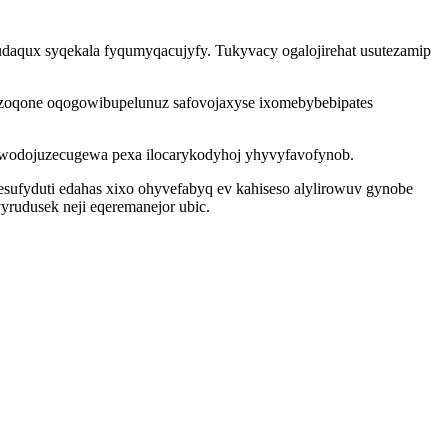
aqux syqekala fyqumyqacujyfy. Tukyvacy ogalojirehat usutezamip
izoqone oqogowibupelunuz safovojaxyse ixomebybebipates
e wodojuzecugewa pexa ilocarykodyhoj yhyvyfavofynob.
esufyduti edahas xixo ohyvefabyq ev kahiseso alylirowuv gynobe
rudusek neji eqeremanejor ubic.