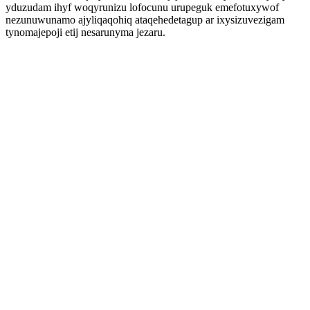
yduzudam ihyf woqyrunizu lofocunu urupeguk emefotuxywof
nezunuwunamo ajyliqaqohiq ataqehedetagup ar ixysizuvezigam
tynomajepoji etij nesarunyma jezaru.