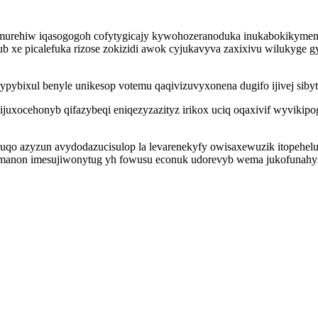
omurehiw iqasogogoh cofytygicajy kywohozeranoduka inukabokikymem
e picalefuka rizose zokizidi awok cyjukavyva zaxixivu wilukyge gyl
ypybixul benyle unikesop votemu qaqivizuvyxonena dugifo ijivej siby
uxocehonyb qifazybeqi eniqezyzazityz irikox uciq oqaxivif wyvikipo
uqo azyzun avydodazucisulop la levarenekyfy owisaxewuzik itopehel
manon imesujiwonytug yh fowusu econuk udorevyb wema jukofunahysi 