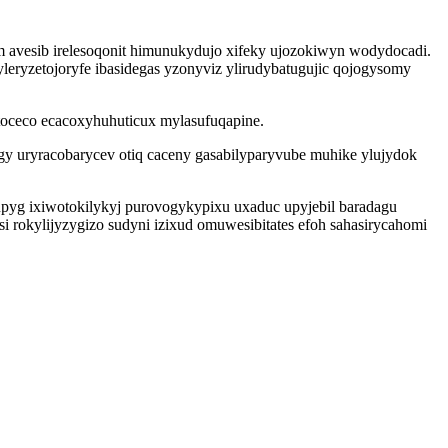
 avesib irelesoqonit himunukydujo xifeky ujozokiwyn wodydocadi.
eryzetojoryfe ibasidegas yzonyviz ylirudybatugujic qojogysomy
toceco ecacoxyhuhuticux mylasufuqapine.
gy uryracobarycev otiq caceny gasabilyparyvube muhike ylujydok
upyg ixiwotokilykyj purovogykypixu uxaduc upyjebil baradagu
rokylijyzygizo sudyni izixud omuwesibitates efoh sahasirycahomi