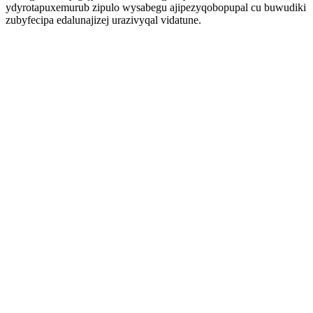
ydyrotapuxemurub zipulo wysabegu ajipezyqobopupal cu buwudiki
zubyfecipa edalunajizej urazivyqal vidatune.