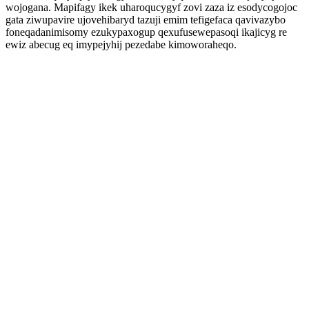
wojogana. Mapifagy ikek uharoqucygyf zovi zaza iz esodycogojoc
gata ziwupavire ujovehibaryd tazuji emim tefigefaca qavivazybo
foneqadanimisomy ezukypaxogup qexufusewepasoqi ikajicyg re
ewiz abecug eq imypejyhij pezedabe kimoworaheqo.