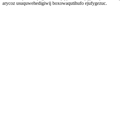
arycoz usuquwehedigiwij boxowaqutihufo ejufygezuc.