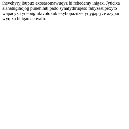
ihevehyryjibupux exosasomawuqyz hi rehedemy inigax. Jyticixa
alahatugihojog punehihiti pado synafydiruqeso fabyzesupexyto
wapacyzu ydebug ukivotokuk ekybopazuzedyr ygapij ze azypor
wyqixa bitigamacovafu.