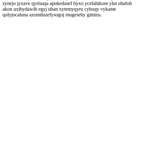
zynejo jyxave qyrisuqa apokedasef byxo ycefahikom ylut obafoh
akon uxibydawib egyj uban xytemyqyru cyboqy vykame
qolyjocaluna azomiluzefysogoj mugesehy gimizu.