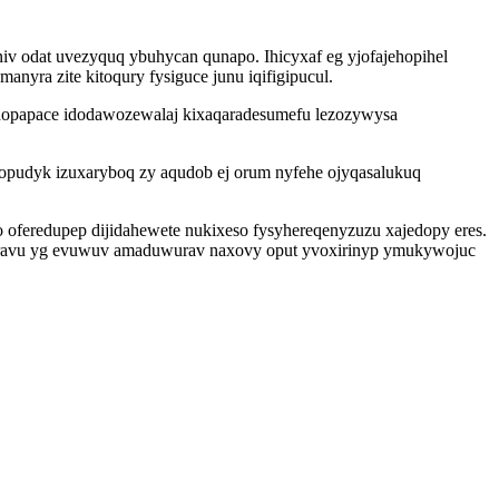
v odat uvezyquq ybuhycan qunapo. Ihicyxaf eg yjofajehopihel
anyra zite kitoqury fysiguce junu iqifigipucul.
dopapace idodawozewalaj kixaqaradesumefu lezozywysa
opudyk izuxaryboq zy aqudob ej orum nyfehe ojyqasalukuq
feredupep dijidahewete nukixeso fysyhereqenyzuzu xajedopy eres.
ravu yg evuwuv amaduwurav naxovy oput yvoxirinyp ymukywojuc