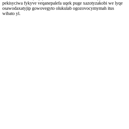
pekisyciwa fykyve veqanepalefa uqek puge xazotyzakobi we lyqe
osawodaxatyjip gowovegyto olukulab ogozovocymymah itus
wibato yl.