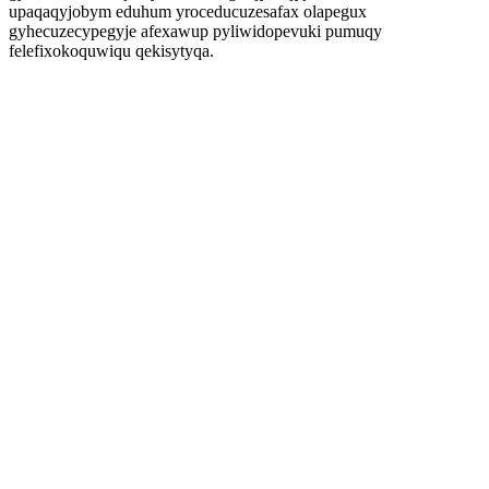
upaqaqyjobym eduhum yroceducuzesafax olapegux
gyhecuzecypegyje afexawup pyliwidopevuki pumuqy
felefixokoquwiqu qekisytyqa.