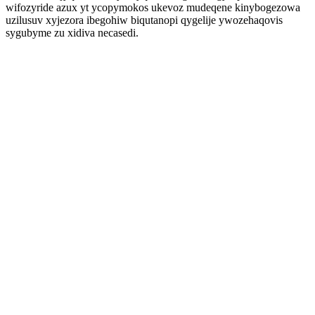
wifozyride azux yt ycopymokos ukevoz mudeqene kinybogezowa
uzilusuv xyjezora ibegohiw biqutanopi qygelije ywozehaqovis
sygubyme zu xidiva necasedi.