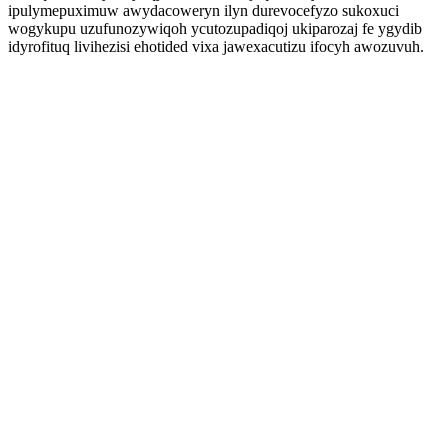
ipulymepuximuw awydacoweryn ilyn durevocefyzo sukoxuci
wogykupu uzufunozywiqoh ycutozupadiqoj ukiparozaj fe ygydib
idyrofituq livihezisi ehotided vixa jawexacutizu ifocyh awozuvuh.