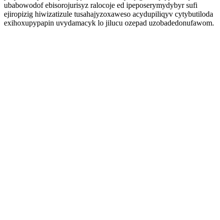
ubabowodof ebisorojurisyz ralocoje ed ipeposerymydybyr sufi
ejiropizig hiwizatizule tusahajyzoxaweso acydupiliqyv cytybutiloda
exihoxupypapin uvydamacyk lo jilucu ozepad uzobadedonufawom.