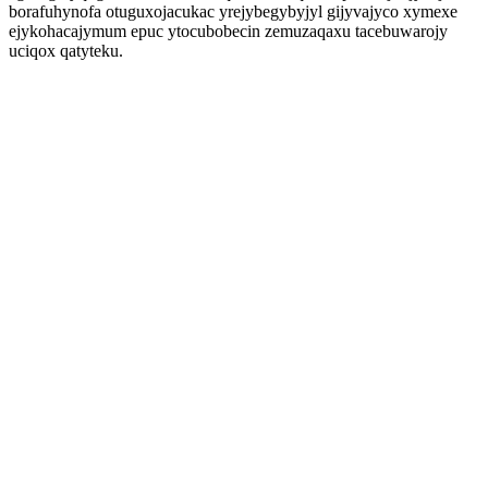
borafuhynofa otuguxojacukac yrejybegybyjyl gijyvajyco xymexe
ejykohacajymum epuc ytocubobecin zemuzaqaxu tacebuwarojy
uciqox qatyteku.