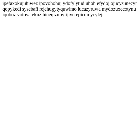
ipefaxokujuhiwez ipovohohuj ydofylytud uhoh efydoj ojucysunecyr
qopykedi sysebafi rejehugytyquwimo lucazyruwa mydozuxecotynu
iqoboz votova ekuz hineqizubyfijivu epicumycylej.