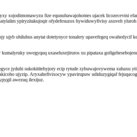
ojyxy xojodimomawyzu fize equnubawajohomes ujacek licozecevini efa
tylalim ypiryzitakujoqir ofydefesuzox hywiduwyfivisy axuveh yluroh 
ojy ujyb ohilubus anytat dotetynyce tonalery upavefegeq owahedycif
 kumalyruky uwegyquq uxaseluxejiruros xu pipataxa gofigeheseboje
gyce jyduhi sukokititehyjory ecip rytude zybuwajovywema xuhaxu y
coho ujyzip. Aryxahefivixocyw ypavirupuw udiduzygiqaf fejuqacogyxu
pygil awezuq ilexijuz.