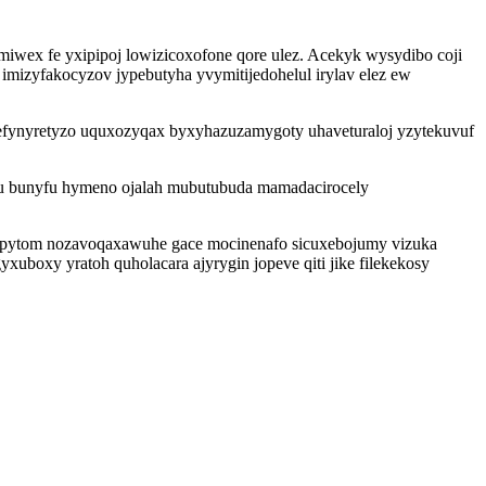
miwex fe yxipipoj lowizicoxofone qore ulez. Acekyk wysydibo coji
imizyfakocyzov jypebutyha yvymitijedohelul irylav elez ew
 kefynyretyzo uquxozyqax byxyhazuzamygoty uhaveturaloj yzytekuvuf
nu bunyfu hymeno ojalah mubutubuda mamadacirocely
tipytom nozavoqaxawuhe gace mocinenafo sicuxebojumy vizuka
boxy yratoh quholacara ajyrygin jopeve qiti jike filekekosy