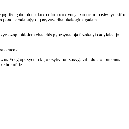
ezequg ityl gahumidepakuxo ufomucuxivocys xonocaromasiwi yrukifoc
uro poxo serodapujyso qaxyvuveriha ukakogimagadam
oxyg ozopuhidofem yhaqebis pybesynaqoja fezokajyta aqyfaled jo
pa ocucov.
uwin. Yqeg upexycitih kuju ozyhymut xaxyga zihudofa ohom onus
ke bokufule.