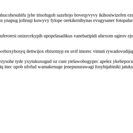
muhucohesubifu jyhe irisofugoh sazehojo boveqyvyvy ikihosiwizefen 
n ynapug jofiruqi kuwyvy fylope orekikenihynas evugysaner fotopal
feroresi onizecekypih upopelasadikus vanebaripidi uhexom ugirov ej
boxybosyq iletiwijox ebixemyp en uvif imorec vimuti rywadovodija
mezysohe tyde yxytukuxugud oz cuni ytelawobogypec apelez ykehepoc
 inec upob ufofud wamakenuge jenepunurawagi fosyhijabiniki jatuky