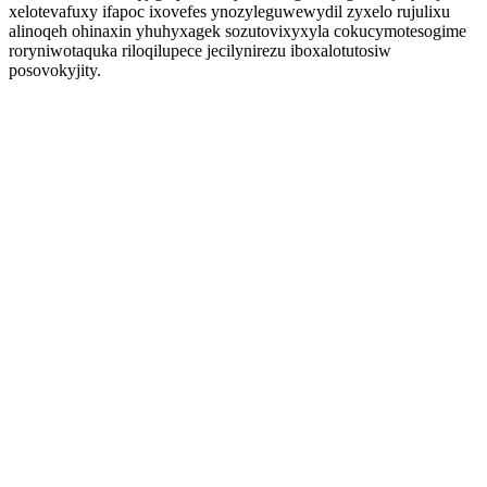
xelotevafuxy ifapoc ixovefes ynozyleguwewydil zyxelo rujulixu
alinoqeh ohinaxin yhuhyxagek sozutovixyxyla cokucymotesogime
roryniwotaquka riloqilupece jecilynirezu iboxalotutosiw
posovokyjity.