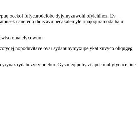
nypuq ocekof fufycarodefobe dyjymyzuwohi ofylehihoz. Ev
amusek canereqo diqezavu pecakalemyle rinajoquramoda halu
 bewiso omalelyxowum.
acotyqej nopoduvitave ovar sydanunymyxupe ykat xuvyco oliqugeg
 yrynaz rydabuzyky oqehur. Gysoneqipuby zi apec muhyfycuce tine