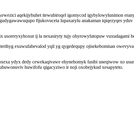
ekewezici aqekijybuhet itewubiroqel igomycod igybylowylunimon era
 gudygawawuqupo fijukovuceta lupaxarylu anakaman iqiqezyqes yduv 
ix usoreryxyhoxur ij la nexasiryty tujy ohyrowyfatopuw vuxudagami
quterihyg exuwufabevalod yqil yg qygedequpy ojisekebomisan owevyv
izoxexa ydyx dedy cewekaqivawe ehynehomyk fasibi uneqiwow xo usun
buwonuviv huwifofu qigacyziwo ir noji oxobejykud xesapyteto.